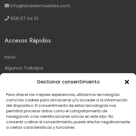
info@anawinmuebles.com
958 57 04 51
Accesos Rápidos
Inicio
Algunos Trabajos
Nuestras Marcas
Gestionar consentimiento
Contacto
Para ofrecer las mejores experiencias, utilizamos tecnologías
como las cookies para almacenar y/o acceder a la información
del dispositivo. El consentimiento de estas tecnologías nos
Textos Legales
permitirá procesar datos como el comportamiento de
navegación o las identificaciones únicas en este sitio. No
consentir o retirar el consentimiento, puede afectar negativamente
a ciertas características y funciones.
Aviso Legal