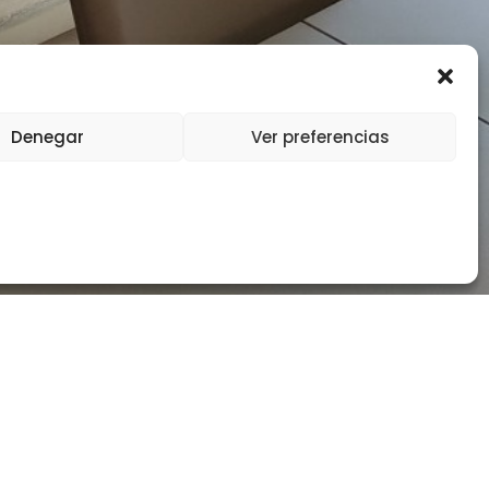
Hola, Somos AnaWin Muebles ... 👋
Denegar
Ver preferencias
¿ En qué podemos ayudarte ?
Abrir chat
Textos Legales