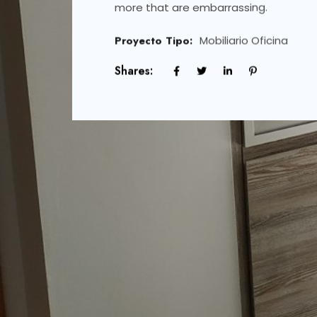
more that are embarrassing.
more that are embarrassing.
more that are embarrassing.
Proyecto Tipo:
Proyecto Tipo:
Proyecto tipo:
Cocina Apartamento
Mobiliario Residencia
Mobiliario Oficina
Shares:
Shares:
Shares: