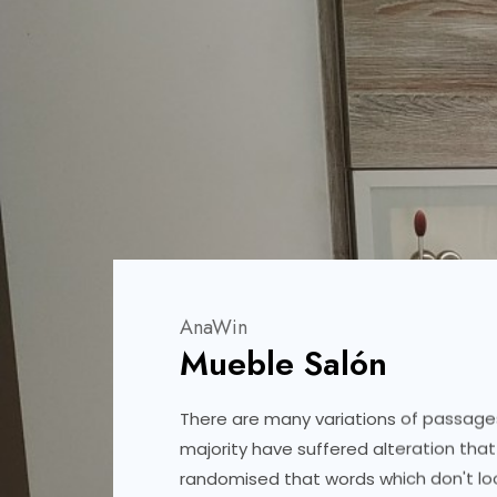
AnaWin
AnaWin
Anawin
Cocina Apartamento
Mueble Salón
Cocina Vista 1
There are many variations of passage
There are many variations of passage
There are many variations of passage
majority have suffered alteration th
majority have suffered alteration th
majority have suffered alteration th
randomised that words which don't look
randomised that words which don't look
randomised that words which don't look