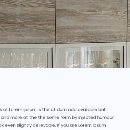
s of Lorem Ipsum is the at dum add available but
s of Lorem Ipsum is the at dum add available but
s of Lorem Ipsum is the at dum add available but
at and more at the the some form by injected humour
at and more at the the some form by injected humour
at and more at the the some form by injected humour
 even slightly believable. If you are Lorem Ipsum
 even slightly believable. If you are Lorem Ipsum
 even slightly believable. If you are Lorem Ipsum