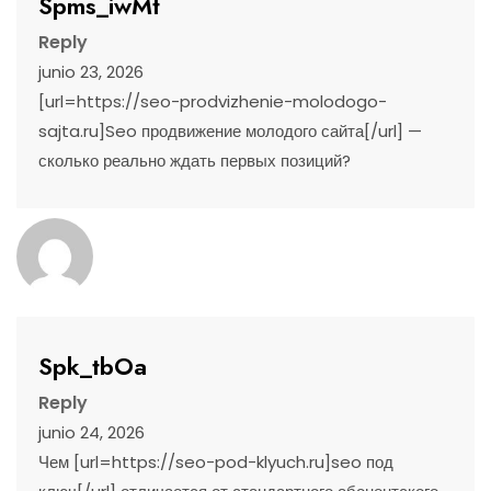
Spms_iwMt
Reply
junio 23, 2026
[url=https://seo-prodvizhenie-molodogo-
sajta.ru]Seo продвижение молодого сайта[/url] —
сколько реально ждать первых позиций?
Spk_tbOa
Reply
junio 24, 2026
Чем [url=https://seo-pod-klyuch.ru]seo под