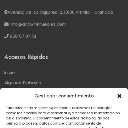
Avenida de los Ogijares 12, 18100 Armilla - Granada
info@anawinmuebles.com
958 57 04 51
Accesos Rápidos
Inicio
Algunos Trabajos
Nuestras Marcas
Gestionar consentimiento
Contacto
Para ofrecer las mejores experiencias, utilizamos tecnologías
como las cookies para almacenar y/o acceder a la información
del dispositivo. El consentimiento de estas tecnologías nos
Textos Legales
permitirá procesar datos como el comportamiento de